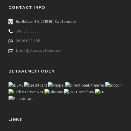
CONTACT INFO
Braillelaan 80, 2719 EK Zoetermeer
088 633 3333
06 26 033 485
book@staxizoetermeer.nl
BETAALMETHODEN
LINKS