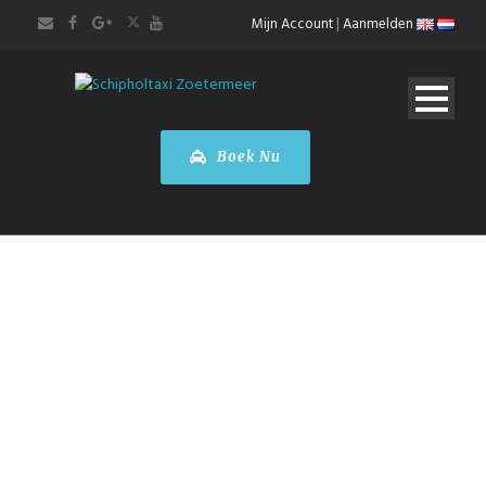
Mijn Account
|
Aanmelden
Boek Nu
Taxi
Dusseldorf