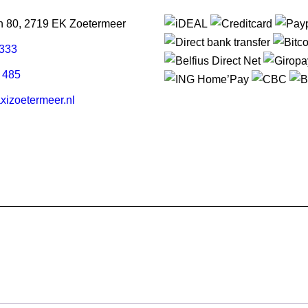
an 80, 2719 EK Zoetermeer
3333
 485
izoetermeer.nl