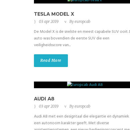
TESLA MODEL X
03 apr 2019
By
europcab
De Model X is de snelste en meest capabele SUV ooit.
auto was bovendien de eerste SUV die een
veiligheidsscore van...
Read More
AUDI A8
03 apr 2019
By
europcab
Audi A8 met een designtaal die elegantie en dynamiek
een autonoom karakter geeft. Met diverse
assistentiesystemen, een nieuw bedieningsconcept me