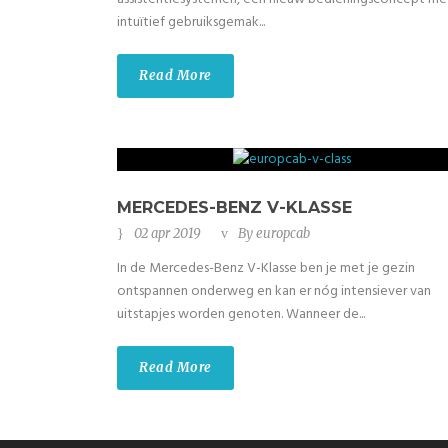
intuïtief gebruiksgemak...
Read More
MERCEDES-BENZ V-KLASSE
02 apr 2019
By
europcab
In de Mercedes-Benz V-Klasse ben je met je gezin
ontspannen onderweg en kan er nóg intensiever van
uitstapjes worden genoten. Wanneer de...
Read More