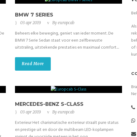
Be
BMW 7 SERIES
03 apr 2019
By
europcab
Als
rek
 De
Beheers elke beweging, geniet van ieder moment. De
beh
BMW 7 Serie Sedan staat voor een zelfbewuste
of 
uitstraling, uitstekende prestaties en maximaal comfort....
ku
Read More
C
Bra
Ne
MERCEDES-BENZ S-CLASS
03 apr 2019
By
europcab
Exterieur Het charismatische exterieur straalt pure status
en prestige uit en door de multibeam LED-koplampen
t
springt de voorzijde meteen in het oog....