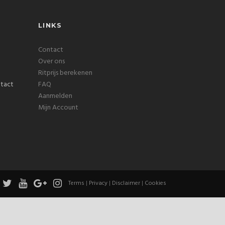
LINKS
Contact
Over ons
Ritprijs berekenen
FAQ
Aanmelden
Mijn Account
Terms
|
Privacy
|
Disclaimer
|
Cookies