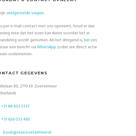
kijk
veelgestelde vragen
.
 u per e-mail contact met ons opneemt, houd er dan
ening mee dat het even kan duren voordat het in
andeling wordt genomen. Als het dringend is,
bel
ons
stuur een bericht via
WhatsApp
zodat we direct actie
nnen ondernemen.
ONTACT GEGEVENS
illelaan 80, 2719 EK Zoetermeer
therlands
+31 88 633 3333
+31 626 033 485
book@staxizoetermeer.nl