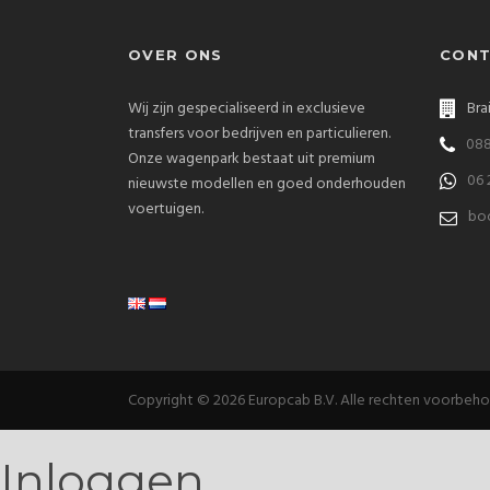
OVER ONS
CONT
Wij zijn gespecialiseerd in exclusieve
Bra
transfers voor bedrijven en particulieren.
088
Onze wagenpark bestaat uit premium
06 
nieuwste modellen en goed onderhouden
voertuigen.
bo
Copyright © 2026 Europcab B.V. Alle rechten voorbeh
Inloggen