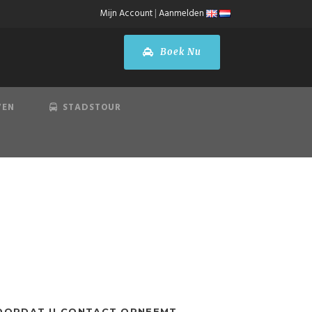
Mijn Account
|
Aanmelden
Boek Nu
VEN
STADSTOUR
OORDAT U CONTACT OPNEEMT