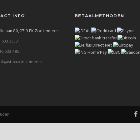
ACT INFO
BETAALMETHODEN
illelaan 80, 2719 EK Zoetermeer
 633 3333
26 033 485
ok@staxizoetermeer.nl
ouden